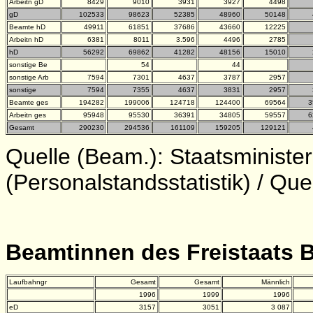
Arbeitn gD
8429
9010
3931
3927
4498
gD
102533
98623
52385
48960
50148
Beamte hD
49911
61851
37686
43660
12225
Arbeitn hD
6381
8011
3.596
4496
2785
hD
56292
69862
41282
48156
15010
sonstige Be
54
44
sonstige Arb
7594
7301
4637
3787
2957
sonstige
7594
7355
4637
3831
2957
Beamte ges
194282
199006
124718
124400
69564
3
Arbeitn ges
95948
95530
36391
34805
59557
6
Gesamt
290230
294536
161109
159205
129121
Quelle (Beam.): Staatsministe
(Personalstandsstatistik) / Qu
Beamtinnen des Freistaats 
Laufbahngr
Gesamt
Gesamt
Männlich
1996
1999
1996
eD
3157
3051
3 087