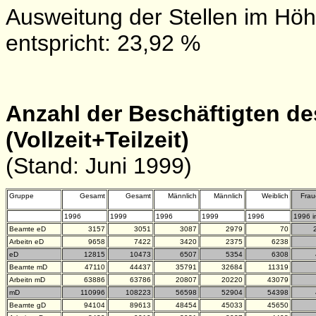
Ausweitung der Stellen im Höh
entspricht: 23,92 %
Anzahl der Beschäftigten de
(Vollzeit+Teilzeit)
(Stand: Juni 1999)
Gruppe
Gesamt
Gesamt
Männlich
Männlich
Weiblich
Frau
1996
1999
1996
1999
1996
1996 i
Beamte eD
3157
3051
3087
2979
70
Arbeitn eD
9658
7422
3420
2375
6238
eD
12815
10473
6507
5354
6308
Beamte mD
47110
44437
35791
32684
11319
Arbeitn mD
63886
63786
20807
20220
43079
mD
110996
108223
56598
52904
54398
Beamte gD
94104
89613
48454
45033
45650