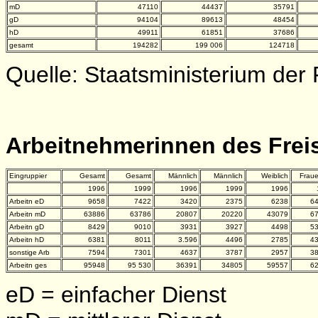
mD
47110
44437
35791
gD
94104
89613
48454
hD
49911
61851
37686
gesamt
194282
199 006
124718
Quelle: Staatsministerium der 
Arbeitnehmerinnen des Frei
Eingruppier
Gesamt
Gesamt
Männlich
Männlich
Weiblich
Frau
1996
1999
1996
1999
1996
Arbeitn eD
9658
7422
3420
2375
6238
64
Arbeitn mD
63886
63786
20807
20220
43079
67
Arbeitn gD
8429
9010
3931
3927
4498
53
Arbeitn hD
6381
8011
3.596
4496
2785
43
sonstige Arb
7594
7301
4637
3787
2957
38
Arbeitn ges
95948
95 530
36391
34805
59557
62
eD = einfacher Dienst