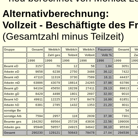
Alternativberechnung:
Vollzeit - Beschäftigte des F
(Gesamtzahl minus Teilzeit)
Gruppe
Gesamt
Weiblich
Weiblich
Weiblich
Frauenan
Gesamt
We
Zahl ges
Teilzeit
Vollzeit
Vollz %
Za
1996
1996
1996
1996
1996
1999
199
Beamt eD
3157
70
12
58
1,84
3051
Arbeitn eD
9658
6238
2750
3488
36,12
7422
Beamt mD
47110
11319
3730
7589
16,11
44437
Arbeitn mD
63886
43079
18814
24265
37,98
63786
Beamt gD
94104
45650
18239
27411
29,13
89613
Arbeitn gD
8429
4498
1801
2697
32,00
9010
Beamt hD
49911
12225
3747
8478
16,99
61851
Arbeitn hD
6381
2785
1432
1353
21,20
8011
sonstige Be
54
sonstige Arb
7594
2957
118
2839
37,38
7301
Beamte ges
194282
69564
25728
43836
22,56
199006
Arbeitn ges
95948
59557
24915
34642
36,10
95530
Gesamt
290230
129121
50643
78478
27,04
294536
1